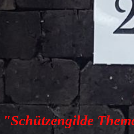
"Schützengilde Thema