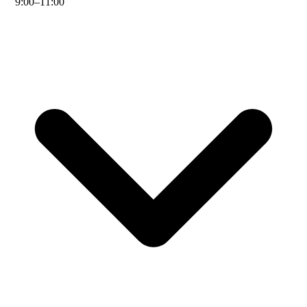
9
:
00
–
11
:
00