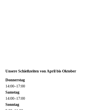
20200204_170607
20200204_165550
20200204_165159
IMG-20221110-WA0020
Unsere Schießzeiten von April bis Oktober
Donnerstag
14
:
00
–
17
:
00
Samstag
14
:
00
–
17
:
00
Sonntag