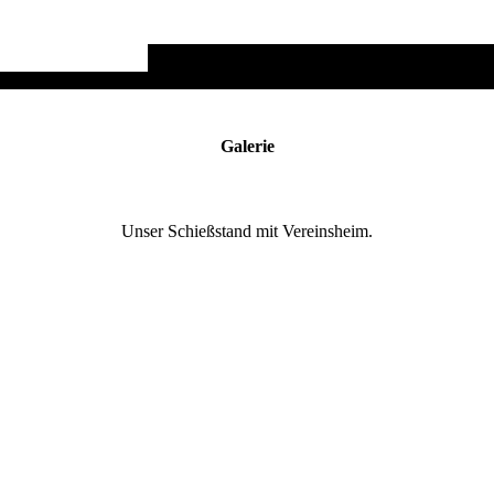
Galerie
Unser Schießstand mit Vereinsheim.
20200204_170055
20190930_143018
20190930_142858_1